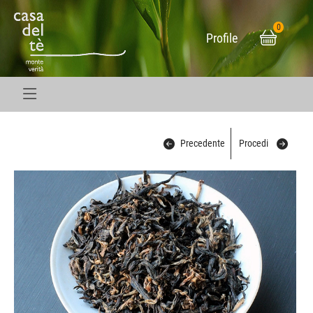
0
Skip to main content
Skip to page footer
Profile
Precedente
Procedi