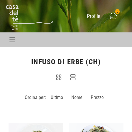
0
Profile
Skip to main content
Skip to page footer
INFUSO DI ERBE (CH)
Ordina per:
Ultimo
Nome
Prezzo