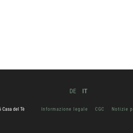
DE
IT
26 Casa del Tè
Informazione legale
CGC
Notizie p