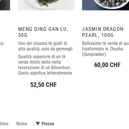
,
MENG DING GAN LU,
JASMIN DRAGON
50G
PEARL, 100G
co.
Uno dei classici tè gialli di
Bellissimo tè verde di qua
alta qualità, solo da germogli.
trasformato in Zhucha
(Gunpowder).
Qualità superiore di un tè
verde molto bello nella
60,00 CHF
lavorazione di un Biluochun.
Ganlu significa letteralmente
“dolce goccia di rugiada”.
52,50 CHF
ltimo
Nome
▼ Prezzo