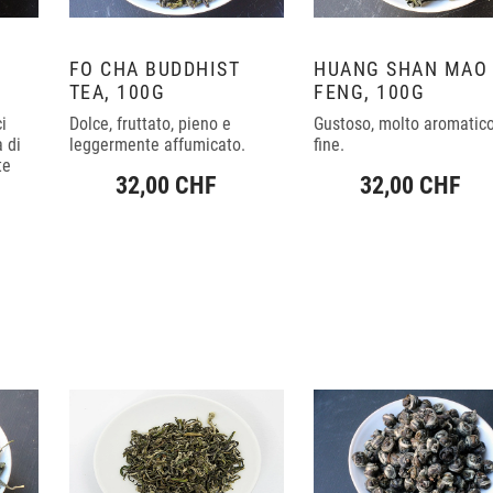
,
FO CHA BUDDHIST
HUANG SHAN MAO
TEA, 100G
FENG, 100G
i
Dolce, fruttato, pieno e
Gustoso, molto aromatic
a di
leggermente affumicato.
fine.
te
32,00 CHF
32,00 CHF