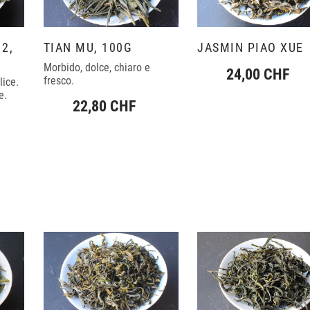
2,
TIAN MU, 100G
JASMIN PIAO XUE
Morbido, dolce, chiaro e
24,00 CHF
fresco.
ice.
e.
22,80 CHF