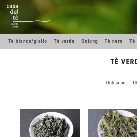
Skip to main content
Skip to page footer
Tè bianco/giallo
Tè verde
Oolong
Tè nero
Tè
TÈ VER
Ordina per:
U